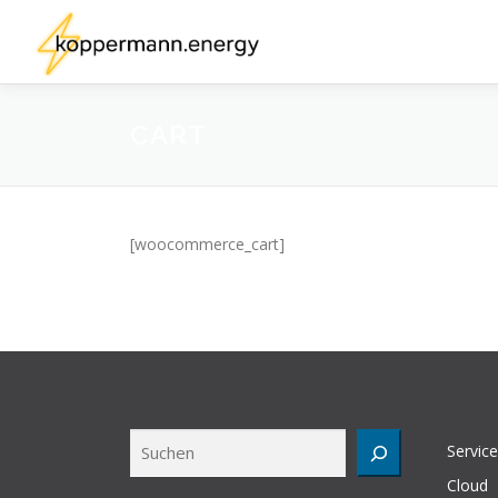
Zum
Inhalt
springen
CART
[woocommerce_cart]
Suchen
Service
Cloud