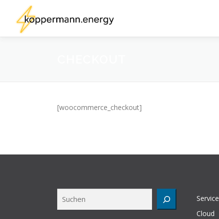
Zum
Inhalt
springen
CHECKOUT
[woocommerce_checkout]
Suchen
Service
Cloud