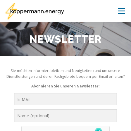
Zum
Inhalt
Menü
springen
LÖSUNGEN
SERVICE
WIR
AKTUELLES
NEWSLETTER
KONTAKT
Sie möchten informiert bleiben und Neuigkeiten rund um unsere
Dienstleistungen und deren Fachgebiete bequem per Email erhalten?
Abonnieren Sie unseren Newsletter: